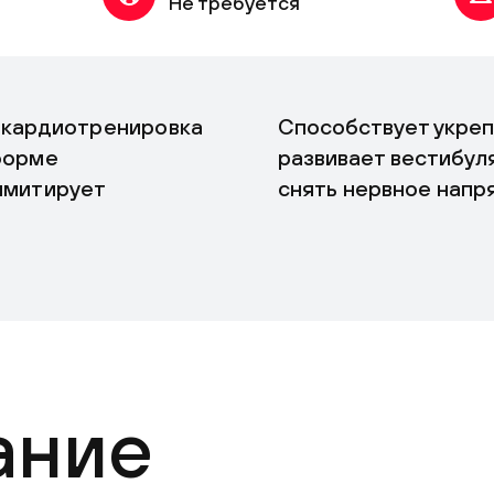
Не требуется
 кардиотренировка
Способствует укреп
форме
развивает вестибул
имитирует
снять нервное напр
ание