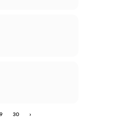
9
30
›