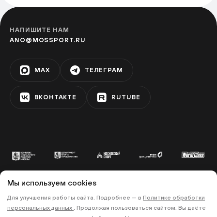
Парк «Печатники»
НАПИШИТЕ НАМ
ПЕЧАТНИКИ
ANO@MOSSPORT.RU
MAX
ТЕЛЕГРАМ
Сад «Эрмитаж»
ЦВЕТНОЙ БУЛЬВАР
ВКОНТАКТЕ
RUTUBE
ТРЦ «Мозаика»
ДУБРОВКА
Фестивальная площадка
Мы используем cookies
«Серебрякова»
© 2022 «МОСКОВСКИЙ СПОРТ»
Для улучшения работы сайта. Подробнее — в
Политике обработки
СВИБЛОВО
персональных данных
. Продолжая пользоваться сайтом, Вы даёте
•
•
ПОЛИТИКА КОНФИДЕНЦИАЛЬНОСТИ