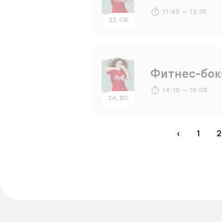
11:45 — 12:35
23, СБ
Фитнес-бок
14:15 — 15:05
24, ВС
‹
1
2