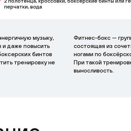
2 полотенца, кроссовки, боксерские бинты или г
перчатки, вода
энергичную музыку,
Фитнес-бокс — груп
 и даже повысить
состоящая из сочет
боксерских бинтов
ногами по боксёрск
тить тренировку не
При такой трениров
выносливость.