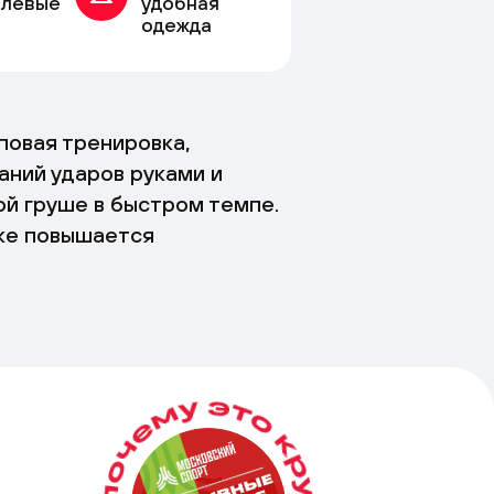
елевые
удобная
одежда
повая тренировка,
аний ударов руками и
ой груше в быстром темпе.
ке повышается