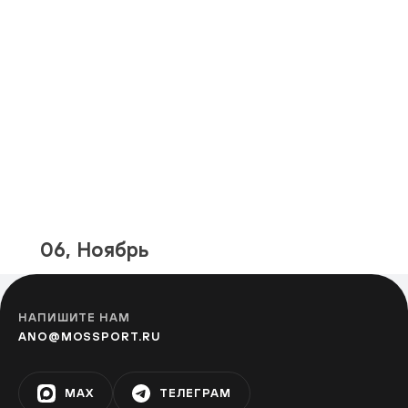
Фестивальная площадка «Алма-
Атинская»
АЛМА-АТИНСКАЯ
Фестивальная площадка на
бульваре Дмитрия Донского
УЛИЦА СТАРОКАЧАЛОВСКАЯ
Фестивальная площадка «Теплый
06, Ноябрь
Стан»
ТЁПЛЫЙ СТАН
НАПИШИТЕ НАМ
ANO@MOSSPORT.RU
Фестивальная площадка на улице
Адмирала Руднева
MAX
ТЕЛЕГРАМ
УЛИЦА ГОРЧАКОВА