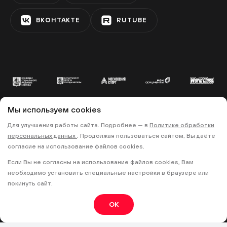
ВКОНТАКТЕ
RUTUBE
Фестивальная площадка
«Матвеевская»
АМИНЬЕВСКАЯ
Фестивальная площадка
«Олимпийская деревня»
Мы используем cookies
ОЗЁРНАЯ
© 2022 «МОСКОВСКИЙ СПОРТ»
Для улучшения работы сайта. Подробнее — в
Политике обработки
персональных данных
. Продолжая пользоваться сайтом, Вы даёте
•
•
ПОЛИТИКА КОНФИДЕНЦИАЛЬНОСТИ
согласие на использование файлов cookies.
ПРАВИЛА ЗАПИСИ НА ТРЕНИРОВКИ
Фестивальная площадка
Если Вы не согласны на использование файлов cookies, Вам
«Митино»
необходимо установить специальные настройки в браузере или
МИТИНО
18+
покинуть сайт.
OK
Фестивальная площадка
«Куркино»