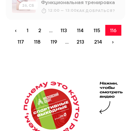
Функциональная тренировка
26, СБ
12:00 — 13:00
КАК ДОБРАТЬСЯ?
‹
1
2
...
113
114
115
116
117
118
119
...
213
214
›