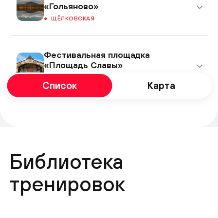
«Гольяново»
ЩЁЛКОВСКАЯ
Фестивальная площадка
«Площадь Славы»
КУЗЬМИНКИ
Список
Карта
Фестивальная площадка
«Перерва»
БРАТИСЛАВСКАЯ
Библиотека
Фестивальная площадка на
тренировок
Ореховом бульваре
ЗЯБЛИКОВО