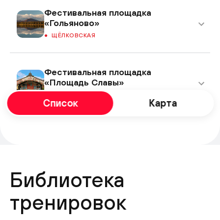
Фестивальная площадка
«Гольяново»
ЩЁЛКОВСКАЯ
Фестивальная площадка
«Площадь Славы»
КУЗЬМИНКИ
Список
Карта
Фестивальная площадка
«Перерва»
БРАТИСЛАВСКАЯ
Библиотека
Фестивальная площадка на
тренировок
Ореховом бульваре
ЗЯБЛИКОВО