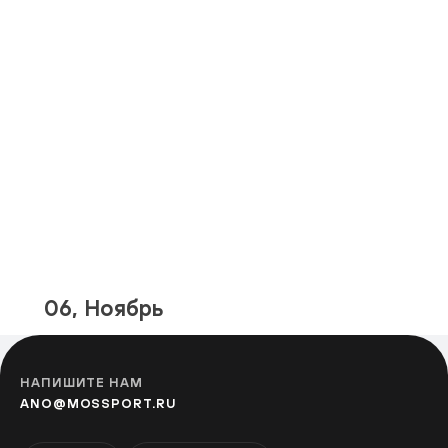
Фестивальная площадка «Алма-
Атинская»
АЛМА-АТИНСКАЯ
Фестивальная площадка на
бульваре Дмитрия Донского
УЛИЦА СТАРОКАЧАЛОВСКАЯ
Фестивальная площадка «Теплый
06, Ноябрь
Стан»
ТЁПЛЫЙ СТАН
НАПИШИТЕ НАМ
ANO@MOSSPORT.RU
Фестивальная площадка на улице
Адмирала Руднева