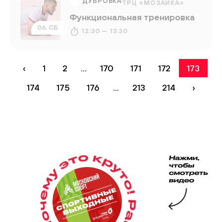
ДУБРОВКА
ТРЦ «МОЗАИКА»
Функциональная тренировка
06, СБ
12:30 — 13:30
‹
1
2
...
170
171
172
173
174
175
176
...
213
214
›