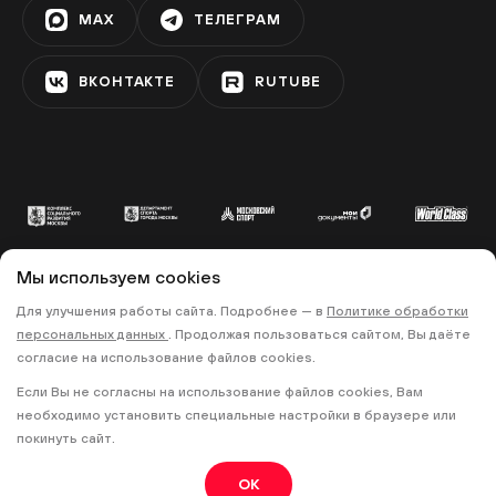
MAX
ТЕЛЕГРАМ
УЛИЦА ГОРЧАКОВА
ВКОНТАКТЕ
RUTUBE
Фестивальная площадка
«Матвеевская»
АМИНЬЕВСКАЯ
Фестивальная площадка
«Олимпийская деревня»
Мы используем cookies
ОЗЁРНАЯ
© 2022 «МОСКОВСКИЙ СПОРТ»
Для улучшения работы сайта. Подробнее — в
Политике обработки
персональных данных
. Продолжая пользоваться сайтом, Вы даёте
•
•
ПОЛИТИКА КОНФИДЕНЦИАЛЬНОСТИ
согласие на использование файлов cookies.
ПРАВИЛА ЗАПИСИ НА ТРЕНИРОВКИ
Фестивальная площадка
Если Вы не согласны на использование файлов cookies, Вам
«Митино»
необходимо установить специальные настройки в браузере или
МИТИНО
18+
покинуть сайт.
OK