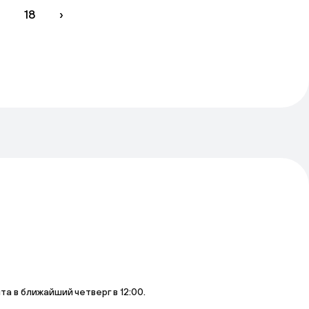
7
18
›
 в ближайший четверг в 12:00.