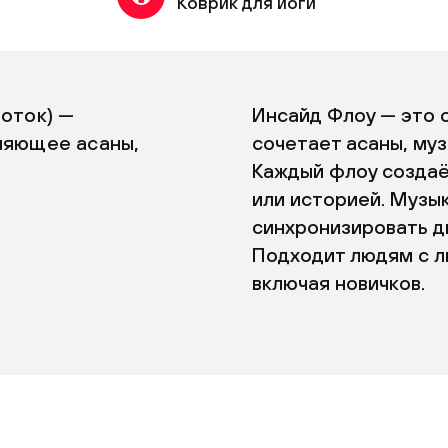
Коврик для йоги
поток) —
Инсайд Флоу — это с
няющее асаны,
сочетает асаны, муз
Каждый флоу создаё
или историей. Музы
синхронизировать д
Подходит людям с л
включая новичков.