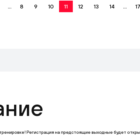
...
8
9
10
11
12
13
14
...
1
ание
тренировке! Регистрация на предстоящие выходные будет открыта