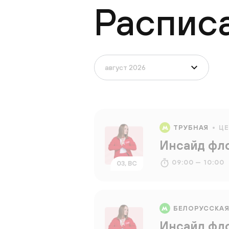
Распис
ТРУБНАЯ
Ц
Инсайд фл
09:00 — 10:00
03, ВС
БЕЛОРУССКА
Инсайд фл