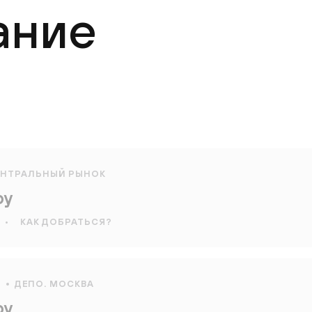
ание
ЕНТРАЛЬНЫЙ РЫНОК
оу
•
КАК ДОБРАТЬСЯ?
Я
ДЕПО. МОСКВА
оу