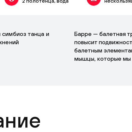
2 полотенца, вода
нескользя
 симбиоз танца и
Барре — балетная т
ажнений
повысит подвижност
балетным элемента
мышцы, которые мы 
ание