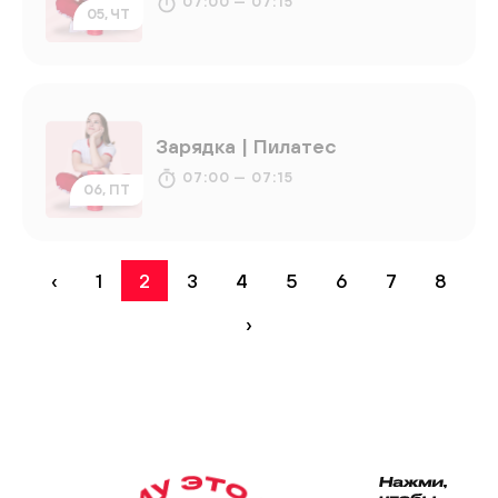
07:00 — 07:15
05, ЧТ
Зарядка | Пилатес
07:00 — 07:15
06, ПТ
‹
1
2
3
4
5
6
7
8
›