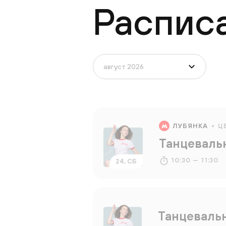
Распис
ЛУБЯНКА
Ц
Танцеваль
10:30 — 11:30
24, СБ
Танцеваль