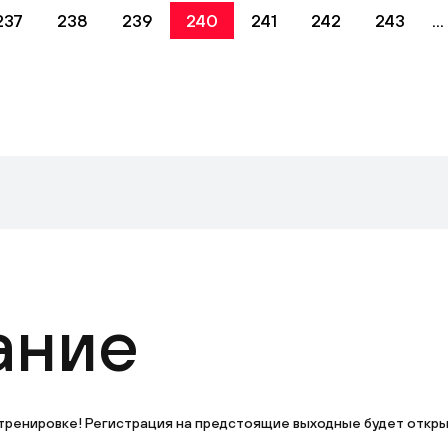
237
238
239
240
241
242
243
...
ание
тренировке! Регистрация на предстоящие выходные будет открыта