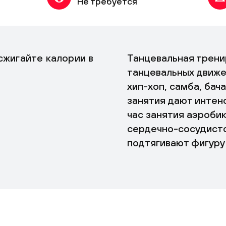
Не требуется
сжигайте калории в
Танцевальная трени
танцевальных движе
хип-хоп, самба, бач
занятия дают интен
час занятия аэроби
сердечно-сосудисто
подтягивают фигуру