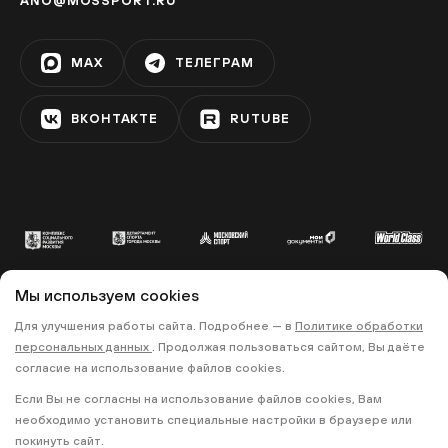
ANO@MOSSPORT.RU
Фестивальная площадка на
Ореховом бульваре
MAX
ТЕЛЕГРАМ
ЗЯБЛИКОВО
ВКОНТАКТЕ
RUTUBE
Фестивальная площадка «Алма-
Атинская»
АЛМА-АТИНСКАЯ
Фестивальная площадка на
бульваре Дмитрия Донского
Мы используем cookies
УЛИЦА СТАРОКАЧАЛОВСКАЯ
© 2022 «МОСКОВСКИЙ СПОРТ»
Для улучшения работы сайта. Подробнее — в
Политике обработки
персональных данных
. Продолжая пользоваться сайтом, Вы даёте
•
•
ПОЛИТИКА КОНФИДЕНЦИАЛЬНОСТИ
согласие на использование файлов cookies.
ПРАВИЛА ЗАПИСИ НА ТРЕНИРОВКИ
Фестивальная площадка «Теплый
Если Вы не согласны на использование файлов cookies, Вам
Стан»
необходимо установить специальные настройки в браузере или
18+
ТЁПЛЫЙ СТАН
покинуть сайт.