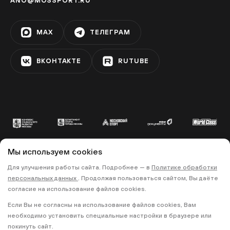
ANO@MOSSPORT.RU
Фестивальная площадка на
Ореховом бульваре
MAX
ТЕЛЕГРАМ
ЗЯБЛИКОВО
ВКОНТАКТЕ
RUTUBE
Фестивальная площадка «Алма-
Атинская»
АЛМА-АТИНСКАЯ
Фестивальная площадка на
бульваре Дмитрия Донского
Мы используем cookies
УЛИЦА СТАРОКАЧАЛОВСКАЯ
© 2022 «МОСКОВСКИЙ СПОРТ»
Для улучшения работы сайта. Подробнее — в
Политике обработки
персональных данных
. Продолжая пользоваться сайтом, Вы даёте
•
•
ПОЛИТИКА КОНФИДЕНЦИАЛЬНОСТИ
согласие на использование файлов cookies.
ПРАВИЛА ЗАПИСИ НА ТРЕНИРОВКИ
Фестивальная площадка «Теплый
Если Вы не согласны на использование файлов cookies, Вам
Стан»
необходимо установить специальные настройки в браузере или
18+
ТЁПЛЫЙ СТАН
покинуть сайт.