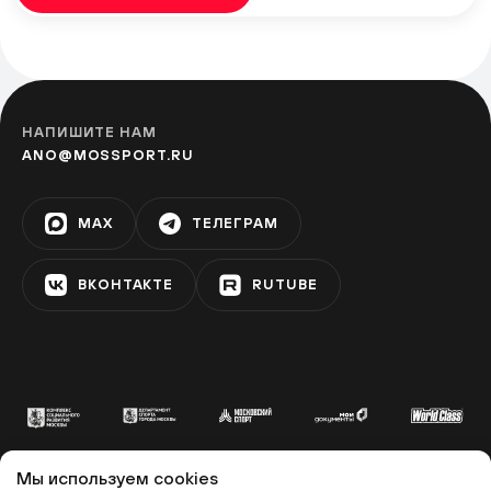
Фестивальная площадка
«Перерва»
БРАТИСЛАВСКАЯ
НАПИШИТЕ НАМ
ANO@MOSSPORT.RU
Фестивальная площадка на
Ореховом бульваре
MAX
ТЕЛЕГРАМ
ЗЯБЛИКОВО
ВКОНТАКТЕ
RUTUBE
Фестивальная площадка «Алма-
Атинская»
АЛМА-АТИНСКАЯ
Фестивальная площадка на
бульваре Дмитрия Донского
Мы используем cookies