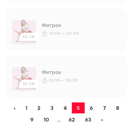
Фитрок
19:00 — 20:00
26, СБ
Фитрок
19:30 — 20:30
26, СБ
‹
1
2
3
4
5
6
7
8
9
10
...
62
63
›