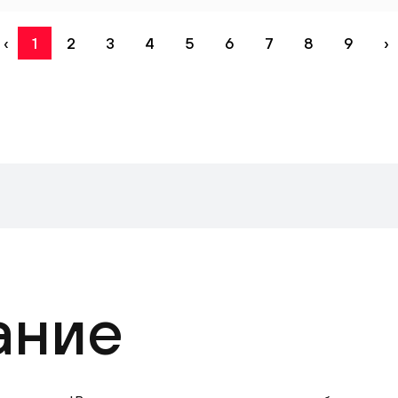
‹
1
2
3
4
5
6
7
8
9
›
ание