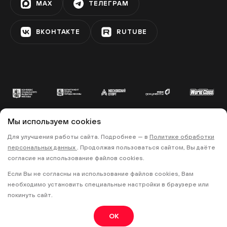
MAX
ТЕЛЕГРАМ
ЗЯБЛИКОВО
ВКОНТАКТЕ
RUTUBE
Фестивальная площадка «Алма-
Атинская»
АЛМА-АТИНСКАЯ
Фестивальная площадка на
бульваре Дмитрия Донского
Мы используем cookies
УЛИЦА СТАРОКАЧАЛОВСКАЯ
© 2022 «МОСКОВСКИЙ СПОРТ»
Для улучшения работы сайта. Подробнее — в
Политике обработки
персональных данных
. Продолжая пользоваться сайтом, Вы даёте
•
•
ПОЛИТИКА КОНФИДЕНЦИАЛЬНОСТИ
согласие на использование файлов cookies.
ПРАВИЛА ЗАПИСИ НА ТРЕНИРОВКИ
Фестивальная площадка «Теплый
Если Вы не согласны на использование файлов cookies, Вам
Стан»
необходимо установить специальные настройки в браузере или
18+
ТЁПЛЫЙ СТАН
покинуть сайт.
OK