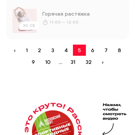
Горячая растяжка
11:00 — 12:00
30, СБ
‹
1
2
3
4
5
6
7
8
9
10
...
31
32
›