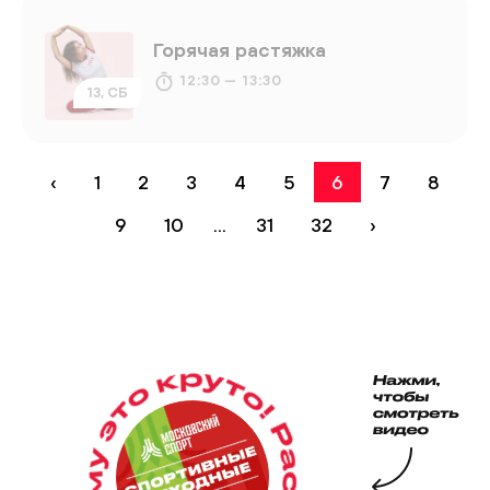
Горячая растяжка
12:30 — 13:30
13, СБ
‹
1
2
3
4
5
6
7
8
9
10
...
31
32
›