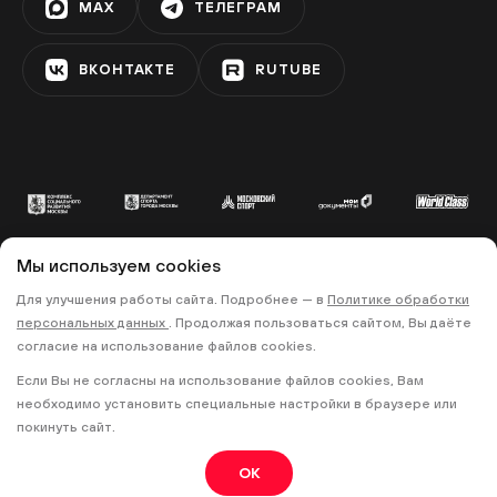
MAX
ТЕЛЕГРАМ
ЗЯБЛИКОВО
ВКОНТАКТЕ
RUTUBE
Фестивальная площадка «Алма-
Атинская»
АЛМА-АТИНСКАЯ
Фестивальная площадка на
бульваре Дмитрия Донского
Мы используем cookies
УЛИЦА СТАРОКАЧАЛОВСКАЯ
© 2022 «МОСКОВСКИЙ СПОРТ»
Для улучшения работы сайта. Подробнее — в
Политике обработки
персональных данных
. Продолжая пользоваться сайтом, Вы даёте
•
•
ПОЛИТИКА КОНФИДЕНЦИАЛЬНОСТИ
согласие на использование файлов cookies.
ПРАВИЛА ЗАПИСИ НА ТРЕНИРОВКИ
Фестивальная площадка «Теплый
Если Вы не согласны на использование файлов cookies, Вам
Стан»
необходимо установить специальные настройки в браузере или
18+
ТЁПЛЫЙ СТАН
покинуть сайт.
OK