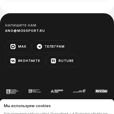
Фестивальная площадка
«Перерва»
БРАТИСЛАВСКАЯ
НАПИШИТЕ НАМ
ANO@MOSSPORT.RU
Фестивальная площадка на
Ореховом бульваре
MAX
ТЕЛЕГРАМ
ЗЯБЛИКОВО
ВКОНТАКТЕ
RUTUBE
Фестивальная площадка «Алма-
Атинская»
АЛМА-АТИНСКАЯ
Фестивальная площадка на
бульваре Дмитрия Донского
Мы используем cookies
УЛИЦА СТАРОКАЧАЛОВСКАЯ
© 2022 «МОСКОВСКИЙ СПОРТ»
Для улучшения работы сайта. Подробнее — в
Политике обработки