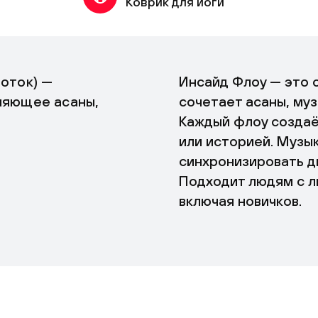
Коврик для йоги
поток) —
Инсайд Флоу — это с
няющее асаны,
сочетает асаны, муз
Каждый флоу создаё
или историей. Музы
синхронизировать д
Подходит людям с л
включая новичков.