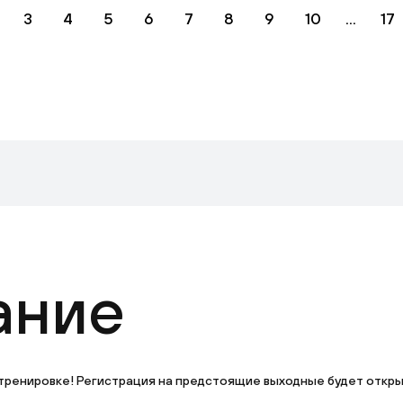
3
4
5
6
7
8
9
10
...
17
ание
тренировке! Регистрация на предстоящие выходные будет открыта