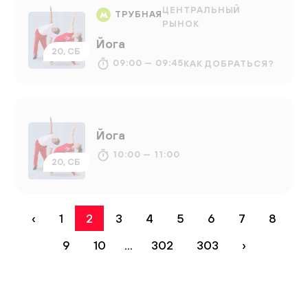
ЦЕНТРАЛЬНЫЙ
ТРУБНАЯ
РЫНОК
Йога
20, СБ
09:00 — 09:45
КАК ДОБРАТЬСЯ?
Йога
10:00 — 11:00
20, СБ
‹
1
2
3
4
5
6
7
8
9
10
...
302
303
›