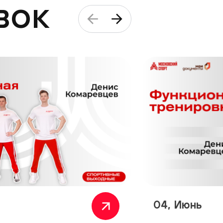
вок
04, Июнь