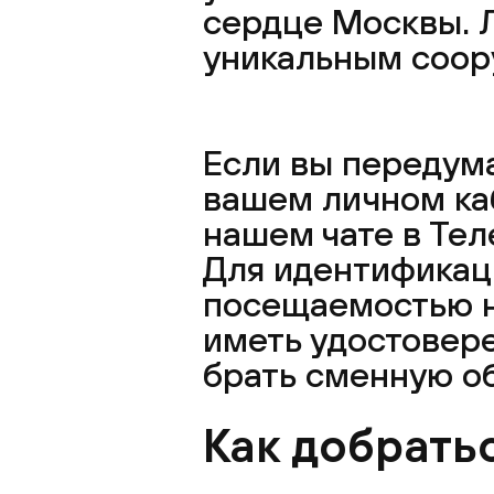
сердце Москвы. 
уникальным соор
Если вы передума
вашем личном каб
нашем чате в Тел
Для идентификаци
посещаемостью н
иметь удостовер
брать сменную об
Как добрать