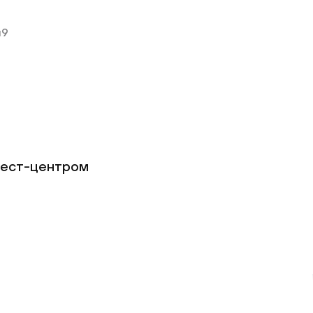
м9
квест-центром