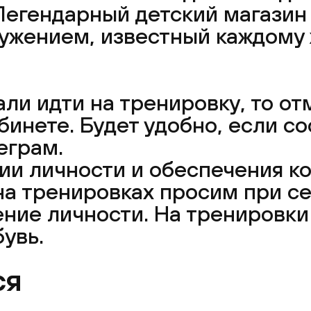
Легендарный детский магазин
ужением, известный каждому
ли идти на тренировку, то от
инете. Будет удобно, если со
еграм.
и личности и обеспечения ко
а тренировках просим при се
ение личности. На тренировк
увь.
ся