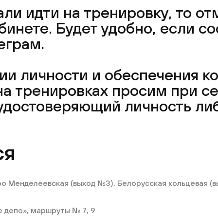
ли идти на тренировку, то от
инете. Будет удобно, если со
еграм.
и личности и обеспечения ко
а тренировках просим при се
 удостоверяющий личность либ
ся
ро Менделеевская (выход №3), Белорусская кольцевая (
е депо», маршруты № 7, 9