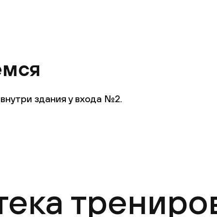
емся
внутри здания у входа №2.
тека трениро