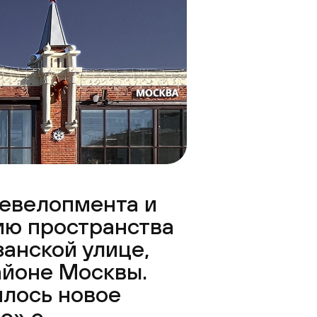
девелопмента и
ию пространства
занской улице,
айоне Москвы.
илось новое
о» с