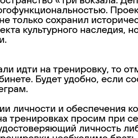
гофункциональностью. Прое
не только сохранил историче
екта культурного наследия, но
и.
ли идти на тренировку, то от
инете. Будет удобно, если со
еграм.
и личности и обеспечения ко
а тренировках просим при се
 удостоверяющий личность либ
тренировки необходимо брать