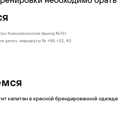
ся
тро Комсомольская (выход №13)
ое депо», маршруты № т88, т22, 40
емся
етит капитан в красной брендированной одежде