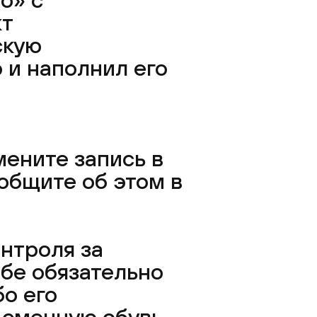
кт
скую
 и наполнил его
мените запись в
общите об этом в
нтроля за
бе обязательно
о его
 сменную обувь.