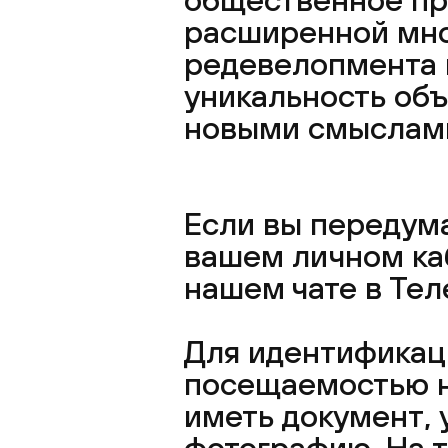
расширенной мно
редевелопмента 
уникальность объ
новыми смыслам
Если вы передума
вашем личном каб
нашем чате в Тел
Для идентификаци
посещаемостью н
иметь документ,
фотографию. На 