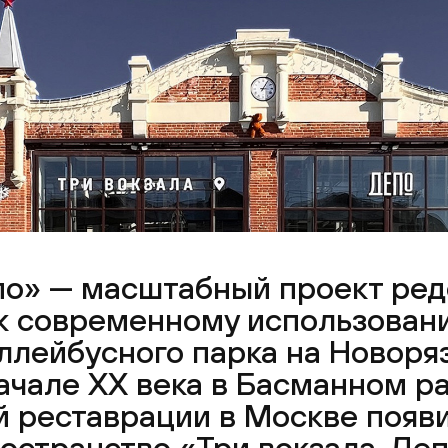
епо» — масштабный проект ре
к современному использован
ллейбусного парка на Новоря
ачале XX века в Басманном р
й реставрации в Москве появ
странство «Три вокзала. Деп