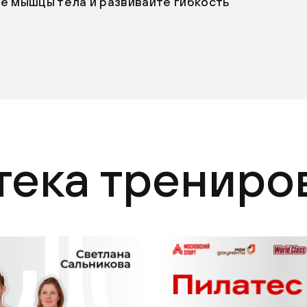
те мышцы тела и развивайте гибкость
тека трениро