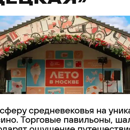
осферу средневековья на уни
ино. Торговые павильоны, ша
одарят ощущение путешествия