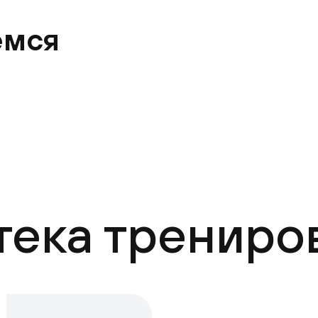
емся
тека трениро