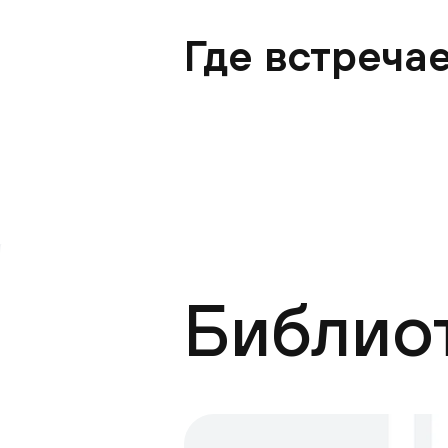
Где встреча
⠀
Библио