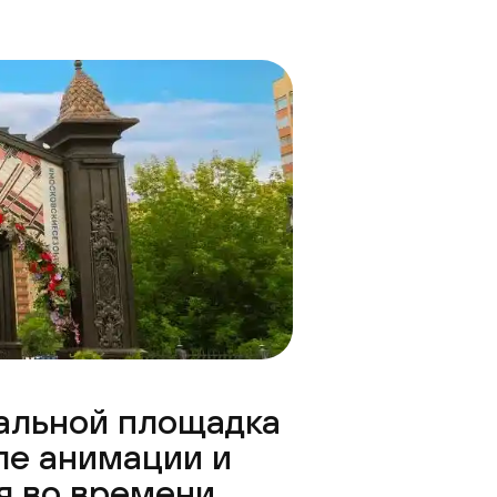
кальной площадка
ле анимации и
 во времени.