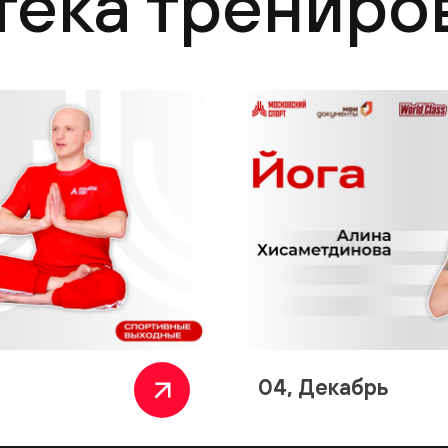
тека трениро
04, Декабрь