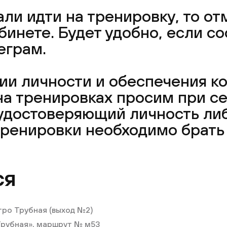
ли идти на тренировку, то от
инете. Будет удобно, если со
еграм.
и личности и обеспечения ко
а тренировках просим при се
 удостоверяющий личность либ
тренировки необходимо брать
ся
тро Трубная (выход №2)
Трубная», маршрут № м53