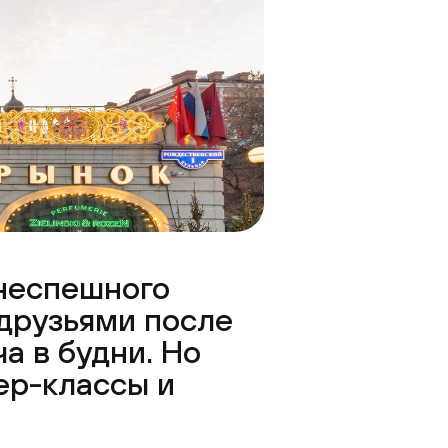
 неспешного
 друзьями после
а в будни. Но
тер-классы и