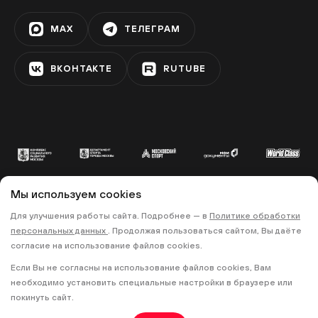
MAX
ТЕЛЕГРАМ
Сад «Эрмитаж»
ЦВЕТНОЙ БУЛЬВАР
ВКОНТАКТЕ
RUTUBE
ТРЦ «Мозаика»
ДУБРОВКА
Фестивальная площадка
Мы используем cookies
«Серебрякова»
© 2022 «МОСКОВСКИЙ СПОРТ»
Для улучшения работы сайта. Подробнее — в
Политике обработки
СВИБЛОВО
персональных данных
. Продолжая пользоваться сайтом, Вы даёте
•
•
ПОЛИТИКА КОНФИДЕНЦИАЛЬНОСТИ
согласие на использование файлов cookies.
ПРАВИЛА ЗАПИСИ НА ТРЕНИРОВКИ
Если Вы не согласны на использование файлов cookies, Вам
Парк «Дружбы»
необходимо установить специальные настройки в браузере или
18+
покинуть сайт.
РЕЧНОЙ ВОКЗАЛ