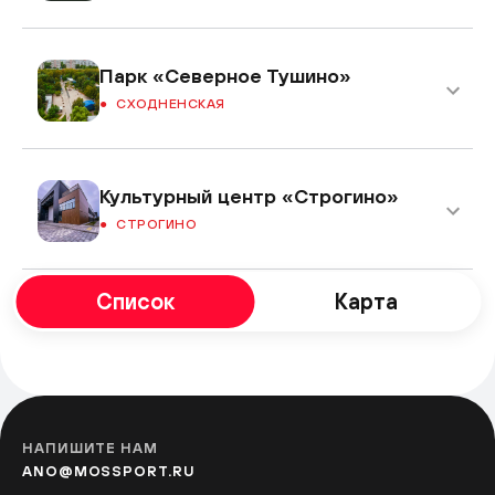
Парк «Северное Тушино»
СХОДНЕНСКАЯ
Культурный центр «Строгино»
СТРОГИНО
Список
Карта
Центральный Детский Магазин
ЛУБЯНКА
Парк «Печатники»
НАПИШИТЕ НАМ
ПЕЧАТНИКИ
ANO@MOSSPORT.RU