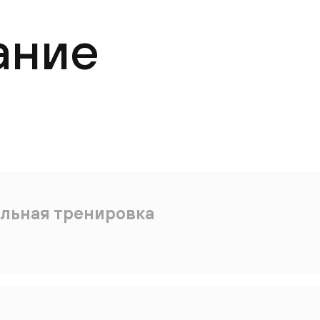
ание
льная тренировка