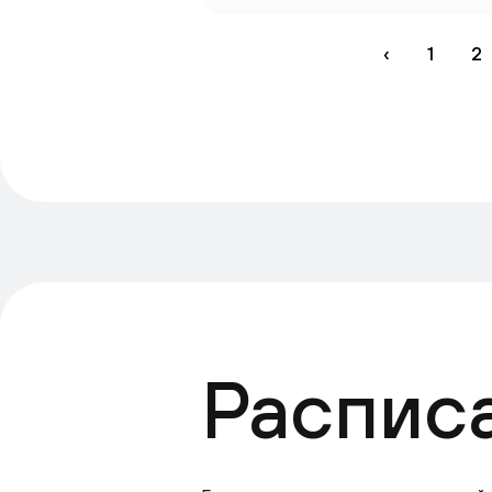
‹
1
2
Распис