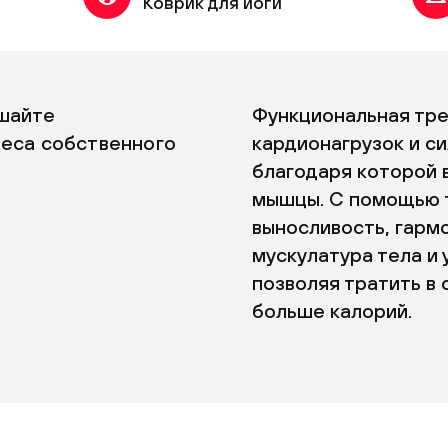
Коврик для йоги
шайте
Функциональная тре
веса собственного
кардионагрузок и с
благодаря которой 
мышцы. С помощью т
выносливость, гарм
мускулатура тела и
позволяя тратить в
больше калорий.