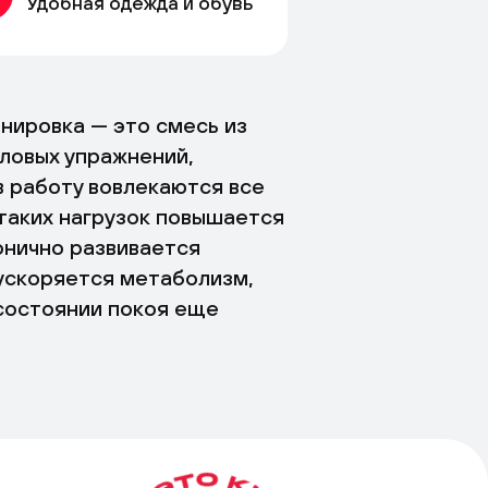
Удобная одежда и обувь
нировка — это смесь из
иловых упражнений,
в работу вовлекаются все
аких нагрузок повышается
онично развивается
 ускоряется метаболизм,
 состоянии покоя еще