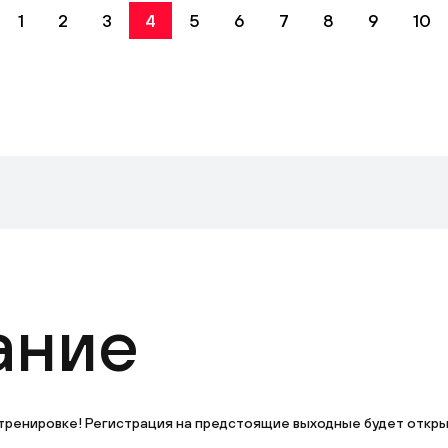
1
2
3
4
5
6
7
8
9
10
ание
тренировке! Регистрация на предстоящие выходные будет открыта