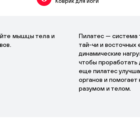
Коврик для йоги
яйте мышцы тела и
Пилатес — система 
вов.
тай-чи и восточных 
динамические нагру
чтобы проработать 
еще пилатес улучша
органов и помогает
разумом и телом.