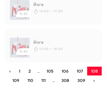
Йога
16:00 — 17:00
15, ВС
Йога
17:00 — 18:00
15, ВС
‹
1
2
...
105
106
107
108
109
110
111
...
308
309
›