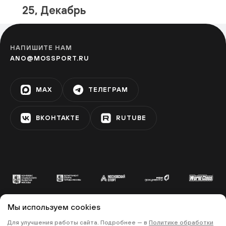
Фестивальная площадка «Теплый
25, Декабрь
Стан»
ТЁПЛЫЙ СТАН
НАПИШИТЕ НАМ
ANO@MOSSPORT.RU
Фестивальная площадка на улице
Адмирала Руднева
MAX
ТЕЛЕГРАМ
УЛИЦА ГОРЧАКОВА
ВКОНТАКТЕ
RUTUBE
Фестивальная площадка
«Матвеевская»
АМИНЬЕВСКАЯ
Фестивальная площадка
«Олимпийская деревня»
Мы используем cookies
ОЗЁРНАЯ
© 2022 «МОСКОВСКИЙ СПОРТ»
Для улучшения работы сайта. Подробнее — в
Политике обработки