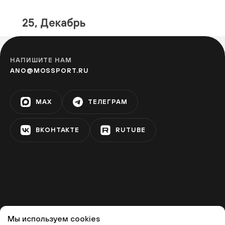
Фестивальная площадка «Теплый
25, Декабрь
Стан»
ТЁПЛЫЙ СТАН
НАПИШИТЕ НАМ
ANO@MOSSPORT.RU
Фестивальная площадка на улице
Адмирала Руднева
MAX
ТЕЛЕГРАМ
УЛИЦА ГОРЧАКОВА
ВКОНТАКТЕ
RUTUBE
Фестивальная площадка
«Матвеевская»
АМИНЬЕВСКАЯ
Фестивальная площадка
«Олимпийская деревня»
Мы используем cookies
© 2022 «МОСКОВСКИЙ СПОРТ»