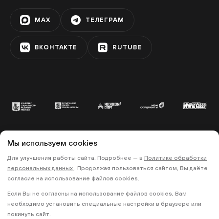
Фестивальная площадка на
Ореховом бульваре
MAX
ТЕЛЕГРАМ
ЗЯБЛИКОВО
ВКОНТАКТЕ
RUTUBE
Фестивальная площадка «Алма-
Атинская»
АЛМА-АТИНСКАЯ
Фестивальная площадка на
бульваре Дмитрия Донского
Мы используем cookies
УЛИЦА СТАРОКАЧАЛОВСКАЯ
© 2022 «МОСКОВСКИЙ СПОРТ»
Для улучшения работы сайта. Подробнее — в
Политике обработки
•
•
ПОЛИТИКА КОНФИДЕНЦИАЛЬНОСТИ
персональных данных
. Продолжая пользоваться сайтом, Вы даёте
ПРАВИЛА ЗАПИСИ НА ТРЕНИРОВКИ
Фестивальная площадка «Теплый
согласие на использование файлов cookies.
Стан»
Если Вы не согласны на использование файлов cookies, Вам
18+
ТЁПЛЫЙ СТАН
необходимо установить специальные настройки в браузере или
покинуть сайт.