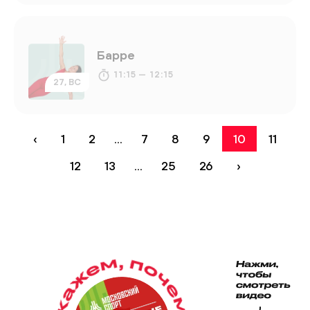
Барре
11:15 — 12:15
27, ВС
‹
1
2
...
7
8
9
10
11
12
13
...
25
26
›