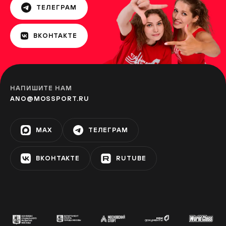
ТЕЛЕГРАМ
Терлецкий парк
ВКОНТАКТЕ
НОВОГИРЕЕВО
Парк 850-летия Москвы
НАПИШИТЕ НАМ
МАРЬИНО
ANO@MOSSPORT.RU
MAX
ТЕЛЕГРАМ
Парк «Дубки»
ТИМИРЯЗЕВСКАЯ
ВКОНТАКТЕ
RUTUBE
Зона отдыха «Левобережье»
ХОВРИНО