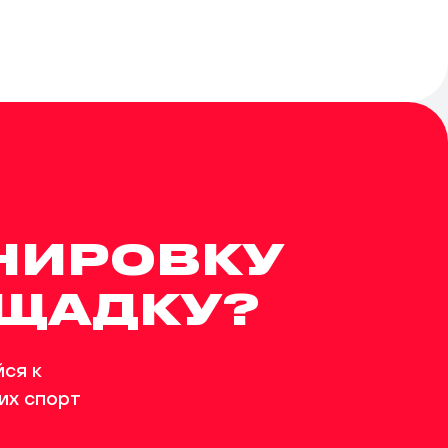
НИРОВКУ
ОЩАДКУ?
ся к
их спорт