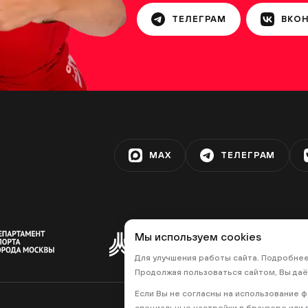
ТЕЛЕГРАМ
ВКО
ка на улице Адмирала Руднева
дка «Матвеевская»
MAX
ТЕЛЕГРАМ
дка «Олимпийская деревня»
Мы используем cookies
Для улучшения работы сайта. Подробне
Продолжая пользоваться сайтом, Вы даё
Если Вы не согласны на использование 
дка «Митино»