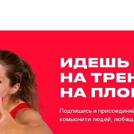
дка «Перерва»
ка на Ореховом бульваре
ИДЕШЬ
дка «Алма-Атинская»
НА ТРЕ
НА ПЛ
ка на бульваре Дмитрия Донского
Я
Подпишись и присоединяй
комьюнити людей, любящ
дка «Теплый Стан»