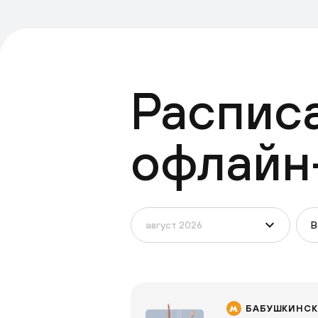
Распис
офлайн
В
БАБУШКИНСК