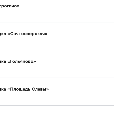
трогино»
дка «Святоозерская»
ка «Гольяново»
дка «Площадь Славы»