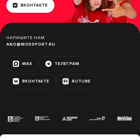
«Серебрякова»
ВКОНТАКТЕ
СВИБЛОВО
Парк «Дружбы»
НАПИШИТЕ НАМ
РЕЧНОЙ ВОКЗАЛ
ANO@MOSSPORT.RU
MAX
ТЕЛЕГРАМ
Парк «Дубки»
ТИМИРЯЗЕВСКАЯ
ВКОНТАКТЕ
RUTUBE
Зона отдыха «Левобережье»
ХОВРИНО
Музей «Динамо»