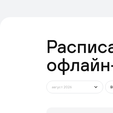
Распис
офлайн
В