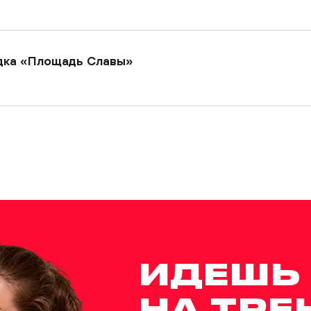
дка «Площадь Славы»
дка «Перерва»
ка на Ореховом бульваре
ИДЕШЬ
дка «Алма-Атинская»
НА ТРЕ