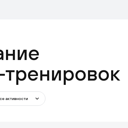
ание
-тренировок
се активности