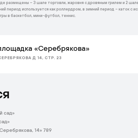
де размещены – 3 шале торговли, жаровня с дровяным грилем и 2 шале
ний период используется как роллердром, в зимний период – каток с 
ры в баскетбол, мини-футбол, теннис.
площадка «Серебрякова»
СЕРЕБРЯКОВА Д 14, СТР. 23
ся
й сад»
сад»
Серебрякова, 14» 789