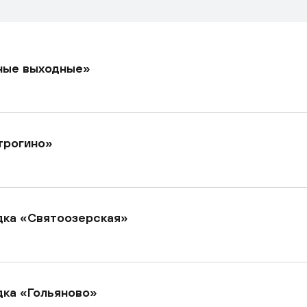
ные выходные»
трогино»
дка «Святоозерская»
ка «Гольяново»