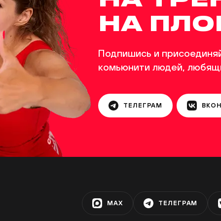
НА ПЛ
ка на бульваре Дмитрия Донского
Я
Подпишись и присоединяй
комьюнити людей, любящ
дка «Теплый Стан»
ТЕЛЕГРАМ
ВКО
ка на улице Адмирала Руднева
дка «Матвеевская»
MAX
ТЕЛЕГРАМ