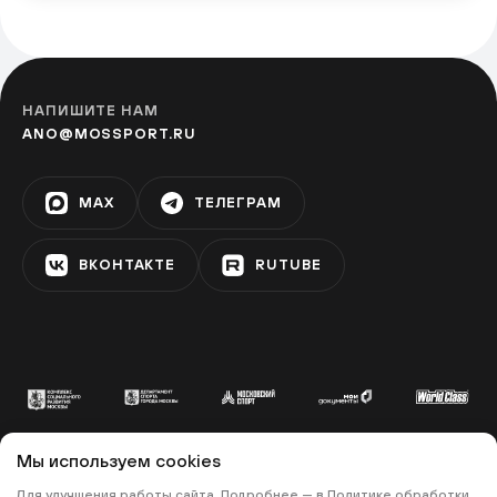
Фестивальная площадка
«Перерва»
БРАТИСЛАВСКАЯ
НАПИШИТЕ НАМ
ANO@MOSSPORT.RU
Фестивальная площадка на
Ореховом бульваре
MAX
ТЕЛЕГРАМ
ЗЯБЛИКОВО
ВКОНТАКТЕ
RUTUBE
Фестивальная площадка «Алма-
Атинская»
АЛМА-АТИНСКАЯ
Фестивальная площадка на
бульваре Дмитрия Донского
Мы используем cookies
УЛИЦА СТАРОКАЧАЛОВСКАЯ
© 2022 «МОСКОВСКИЙ СПОРТ»
Для улучшения работы сайта. Подробнее — в
Политике обработки